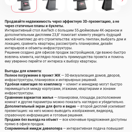
Продавайте недвижимость через эффектную 3D-презентацию, а не
через статичные планы и буклеты.
Интерактивный стол AxeTech с большим 55-дюймовым 4K-экраном и
дополнительным дисплеем 23,8″ помогает клиенту увидеть будущий
жилой комплекс до его строительства: изучить генплан, выбрать дом и
локацию, сравнить квартиры, рассмотреть планировки, дизайн
интерьеров и объекты инфраструктуры.
Решение создано для офисов продаж застройщиков, где важно быстро
вовлечь клиента, наглядно показать преимущества проекта и помочь
ему уверенно перейти от интереса к выбору квартиры.
Выгоды для клиента:
Полное погружение в проект ЖК
— 3D-визуализация домов, дворов,
инфраструктуры, планировок и интерьерных решений.
Удобная навигация по комплексу
— клиент и менеджер могут быстро
перемещаться между корпусами, этажами, квартирами и зонами
инфраструктуры.
Сравнение вариантов жилья
— планировки, площади, расположение
комнат и другие параметры можно показать наглядно и убедительно.
Дополнительный экран для фото и видео
— второй дисплей усиливает
презентацию: на него можно выводить изображения, видеоряд,
справочную информацию и готовые решения.
Продажи без выезда на объект
— все ключевые предложения доступны
прямо в офисе продаж.
Современный имидж девелопера
— интерактивная подача повышает