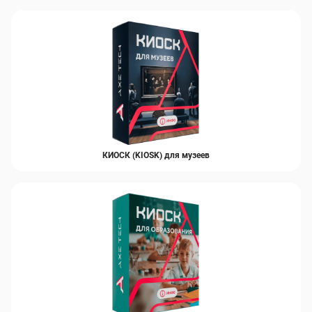
Встроенный вычислительный
блок
Центральный процессор
Intel Core i7 12700
КИОСК (KIOSK) для музеев
Видеокарта
RTX 5080
Объем оперативной памяти
32 Гб
(ОЗУ/RAM)
Объем встроенной памяти
1 Тб
(ПЗУ/ROM)
Wi-Fi адаптер
Да