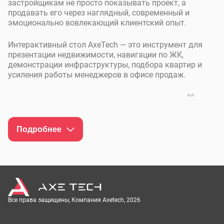
застройщикам не просто показывать проект, а
продавать его через наглядный, современный и
эмоционально вовлекающий клиентский опыт.
Интерактивный стол AxeTech — это инструмент для
презентации недвижимости, навигации по ЖК,
демонстрации инфраструктуры, подбора квартир и
усиления работы менеджеров в офисе продаж.
Закажите интерактивный
стол AxeTech для вашего
офиса продаж
Подробнее
Интерактивный стол AxeTech — это не просто
оборудование, а полноценный инструмент продаж,
который помогает эффектно презентовать объект,
вовлекать клиентов в проект и быстрее подводить их
к выбору квартиры, дома или коммерческого
Все права защищены, Компания Axetech, 2026
помещения.