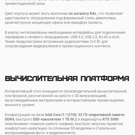
презентационной зоны.
Цвет корпуса может быть выполнен
по каталогу RAL
, что позволяет
адаптировать оборудование под фирменный стиль девелопера,
архитектурную концепцию офиса или брендбук проекта.
В корпус интегрированы необходимые интерфейсы для подключения
периферии и сетевого оборудования: USB 3.0, USB 2.0, RJ-45 и AUX.
Также предусмотрена встроенная аудиосистема 2×5 Вт для
сопровождения видеороликов и презентационного контента.
Вычислительная платформа
Интерактивный стол оснащается производительной вычислительной
платформой, рассчитанной на работу с 3D-визуализацией,
мультимедийными материалами и интерактивными презентациями
высокого уровня.
Конфигурация на базе
Intel Core i7-12700
,
32 ГБ оперативной памяти
DDR4
, быстрого
SSD-накопителя 1 ТБ M.2
и видеокарты
RTX 5080
обеспечивает плавную работу графики, быструю загрузку проектов,
комфортную навигацию по сложным 3D-моделям и стабильное
воспроизведение фото- и видеоконтента.