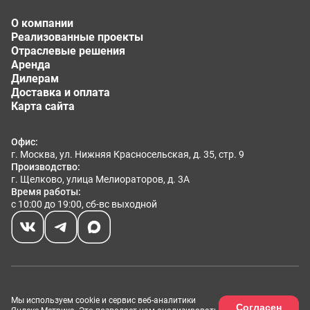
Мы разработаем решение под задачи вашего отдела
продаж: адаптируем конструкцию, диагонали
О компании
экранов, цвет корпуса, техническую конфигурацию,
Реализованные проекты
сценарии навигации и визуальный контент под ваш
Отраслевые решения
жилой комплекс, бизнес-центр или другой объект
Аренда
недвижимости.
Дилерам
Доставка и оплата
Заказывая интерактивный стол в AxeTech, вы
Карта сайта
получаете:
Офис:
индивидуальное решение под ваш проект и
г. Москва, ул. Нижняя Красносельская, д. 35, стр. 9
фирменный стиль;
Производство:
современное оборудование с мощной
г. Щелково, улица Мелиораторов, д. 3А
вычислительной платформой;
Время работы:
с 10:00 до 19:00, сб-вс выходной
эффектную 3D-презентацию объекта для
клиентов;
удобный инструмент для менеджеров отдела
продаж;
возможность наглядно показывать преимущества
недвижимости еще до завершения строительства;
Размещённые данные на сайте носят информационный
Мы используем cookie и сервис веб-аналитики
Согласен
характер, могут иметь расхождения с действительностью и не