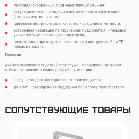
персонализированный вход через личный кабинет;
актуальные сменные задачи и нормативная документация
(техрегламенты, чертежи);
цифровые листы контроля качества и создание отчетности;
встроенная навигация по территории предприятия — терминал
укажет путь до любого цеха или отдела;
возможность прохождения аттестации и инструктажей по ТБ
прямо на экране.
Гарантии
AxeTech обеспечивает долгий срок службы оборудования за счёт
гибкого отношения к сервисному обслуживанию:
1 год — стандартная гарантия от производителя;
до 3 лет — расширенная поддержка по запросу пользователя.
Экран
Оплата и Доставка
ЧАСТИЧНОЕ БРЕНДИРОВАНИЕ
от 5 000 ₽
Процессор
Intel Core i3/i5/i7
Руководство пользователя
КОРПУСА (ЛОГОТИП)
Оплата товара производится безналичным расчетом. Ваш
персональный менеджер выставит счет на оплату товара в течение 1
Сопутствующие товары
ПОЛНОЕ БРЕНДИРОВАНИЕ
часа с момента получения запроса. Работаем с юридическими и
от 7 000 ₽
Диагональ экрана
27 дюймов
Оперативная память
До 64 Гб
КОРПУСА
Скачать
физическими лицами.
ДВУХЦВЕТНАЯ ОКРАСКА
от 8 000 ₽
Варианты доставки
Жесткий диск
До 1 ТБ
Разрешение экрана
1920x1080 (FullHD)
Самовывоз
ЦВЕТ «МЕТАЛЛИК»
от 5 000 ₽