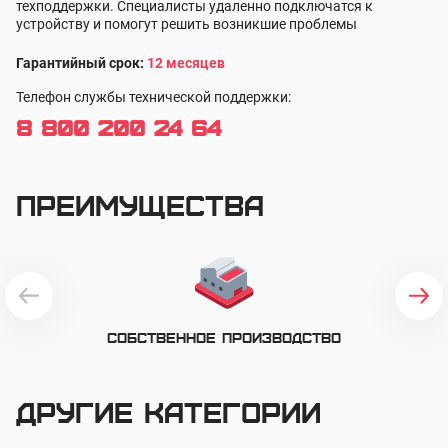
техподдержки. Специалисты удаленно подключатся к
Рабочая влажность
от 5% до 95%
устройству и помогут решить возникшие проблемы
Гарантийный срок:
12 месяцев
Цвет
По каталогу RAL
Телефон службы технической поддержки:
8 800 200 24 64
Складная полка
Да
Преимущества
Встроенный вычислительный
блок
Центральный процессор
Intel
Собственное производство
Базовая частота процессора
2,8 ГГц
Другие категории
Количество ядер процессора
2