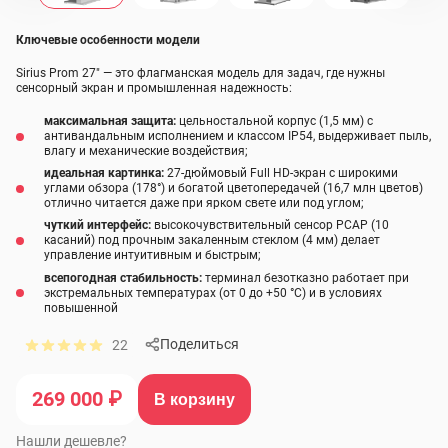
Ключевые особенности модели
Sirius Prom 27" — это флагманская модель для задач, где нужны
сенсорный экран и промышленная надежность:
максимальная защита:
цельностальной корпус (1,5 мм) с
антивандальным исполнением и классом IP54, выдерживает пыль,
влагу и механические воздействия;
идеальная картинка:
27-дюймовый Full HD-экран с широкими
углами обзора (178°) и богатой цветопередачей (16,7 млн цветов)
отлично читается даже при ярком свете или под углом;
чуткий интерфейс:
высокочувствительный сенсор PCAP (10
касаний) под прочным закаленным стеклом (4 мм) делает
управление интуитивным и быстрым;
всепогодная стабильность:
терминал безотказно работает при
экстремальных температурах (от 0 до +50 °C) и в условиях
повышенной
Поделиться
22
269 000 ₽
В корзину
Нашли дешевле?