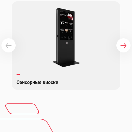
Количество потоков
2
Тип оперативной памяти
DDR4
Графический процессор
Intel HD Graphics 510
Частота графического
300 МГц
процессора
Сенсорные киоски
Частота в режиме Boost
900 МГц
Объем оперативной памяти
8 Гб
(ОЗУ/RAM)
Объем встроенной памяти
120 Гб
(ПЗУ/ROM)