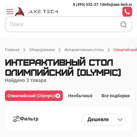
8 (495) 532-37-14
info@axe-tech.ru
Главная
Оборудование
Интерактивные столы
Олимпийский 
Интерактивный стол
Олимпийский (Olympic)
Найдено 3 товара
Олимпийский (Olympic)
Олимпийский (Olympic)
Необычный ребенок (Fancy Kid) 
Все подборки
Необычный ребенок (Fancy Kid) для детей
Юниор (Junior) для детей
Фильтр
Дешевле
Лев (Leo) для детей
Книга (Book)