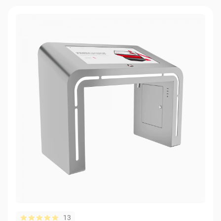
Книга Про (Book Pro) из МДФ/ЛДСП
Хром (Chrome)
Надежда (Hope)
Люмия (Lumia)
Neo (превращается в настенную панель)
Логопедический стол Логотип Про (Logo Pro)
Взлет (Rise) с изменением высоты и угла наклона экрана
Нео Про (Neo Pro)
Бука (Buka) для детей
13