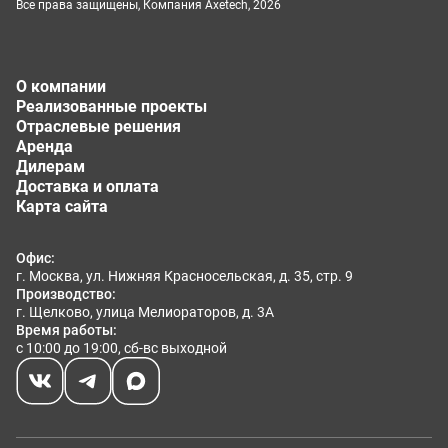
познавательные
Все права защищены, Компания Axetech, 2026
викторины
Игровая
Свободная игра:
Интерактивный
О компании
комната
рисование,
игровой стол
Реализованные проекты
(ТРЦ)
музыкальные
Отраслевые решения
приложения
Аренда
Дилерам
Доставка и оплата
Карта сайта
Офис:
г. Москва, ул. Нижняя Красносельская, д. 35, стр. 9
Рекомендации по выбору
Производство:
г. Щелково, улица Мелиораторов, д. 3А
Время работы:
Площадь
Количество
Рекомендуемая
Ха
с 10:00 до 19:00, сб-вс выходной
помещения
детей
диагональ
(кв.м)
(дюймы)
до 20
до 10
42–55
Н
ин