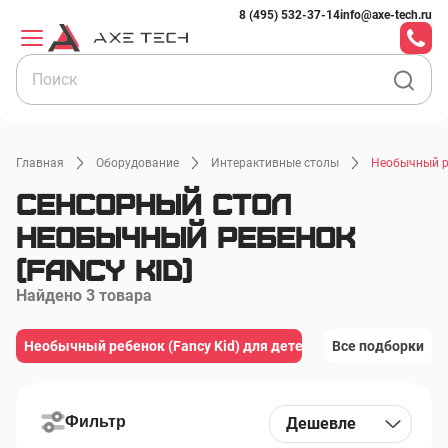
8 (495) 532-37-14
info@axe-tech.ru
Главная
Оборудование
Интерактивные столы
Необычный ре
Сенсорный стол
Необычный ребенок
(Fancy Kid)
Найдено 3 товара
Необычный ребенок (Fancy Kid) для детей
Необычный ребенок (Fancy Kid) для детей
Все подборки
Юниор (Junior
Юниор (Junior) для детей
Лев (Leo) для детей
Книга (Book)
Фильтр
Дешевле