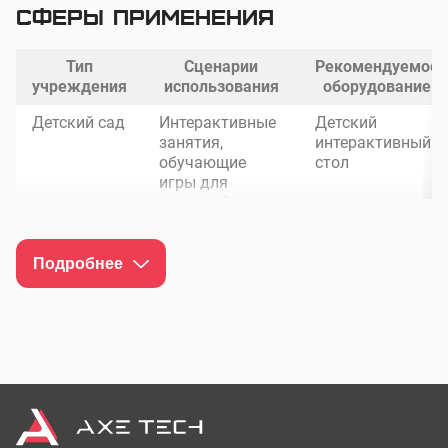
Сферы применения
Тип
Сценарии
Рекомендуемое
учреждения
использования
оборудование
Детский сад
Интерактивные
Детский
занятия,
интерактивный
обучающие
стол
игры для
малышей
Подробнее
Центр
Обучение
Интерактивный
раннего
базовым
стол для
развития
навыкам через
малышей
игровые
приложения
Детская
Цифровые
Сенсорный стол
библиотека
сказки,