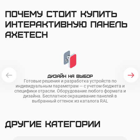
Почему стоит купить
интерактивную панель
AxeTech
Дизайн на выбор
Готовые решения и разработка устройств по
О
индивидуальным параметрам — с учетом бюджета и
ра
специфики отрасли. Оборудование любого формата и
дизайна. Бесплатное окрашивание панелей в
выбранный оттенок из каталога RAL
Другие категории