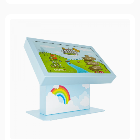
Книга Про (Book Pro) из МДФ/ЛДСП
Хром (Chrome)
Надежда (Hope)
Люмия (Lumia)
Neo (превращается в настенную панель)
Олимпийский (Olympic)
Логопедический стол Логотип Про (Logo Pro)
Взлет (Rise) с изменением высоты и угла наклона экрана
Нео Про (Neo Pro)
Бука (Buka) для детей