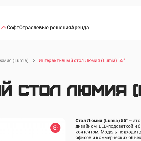
Софт
Отраслевые решения
Аренда
юмия (Lumia)
Интерактивный стол Люмия (Lumia) 55"
 стол Люмия (L
Стол Люмия (Lumia) 55"
— это
дизайном, LED-подсветкой и
контентом. Модель подходит 
офисов и коммерческих объек