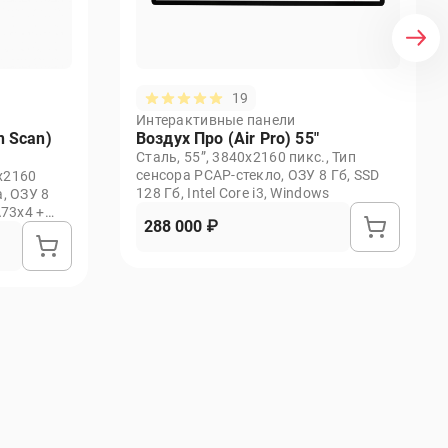
19
Интерактивные панели
n Scan)
Воздух Про (Air Pro) 55"
Сталь, 55”, 3840х2160 пикс., Тип
сенсора PCAP-стекло, ОЗУ 8 Гб, SSD
х2160
128 Гб, Intel Core i3, Windows
, ОЗУ 8
A73х4 +
288 000 ₽
нт-