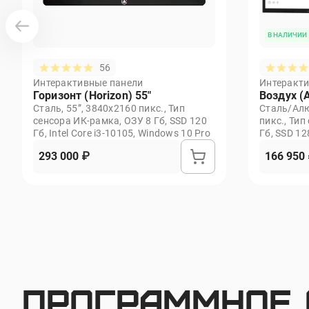
Цвет
В НАЛИЧИИ
Внешние разъемы
56
Регулировка угла наклона
Интерактивные панели
Интеракти
Горизонт (Horizon) 55"
Воздух (A
Светодиодная подсветка
Сталь, 55”, 3840х2160 пикс., Тип
Сталь/Алю
сенсора ИК-рамка, ОЗУ 8 Гб, SSD 120
пикс., Тип
Гб, Intel Core i3-10105, Windows 10 Pro
Гб, SSD 12
293 000 ₽
166 950
Программное 