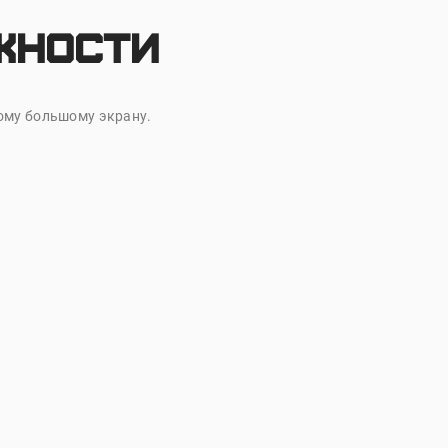
жности
ому большому экрану.