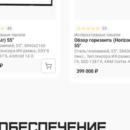
По каталогу RAL
USB 3.0/USB 2.0/RJ-45/AUX
48
35
Механическая
вные панели
Интерактивные панели
ir) 55”
Обзор горизонта (Horizo
Наличие
55"
миний, 55”, 3840х2160
 сенсора ИК-рамка, ОЗУ 8
Сталь/Алюминий, 55”, 3840
8 Гб, Android 14.0
пикс., Тип сенсора ИК-рамка
Гб, SSD 128 Гб, ARM Cortex 
 ₽
A53х4, Android 14.0, Докуме
399 000 ₽
камера, Веб-камера 48 Мп
обеспечение