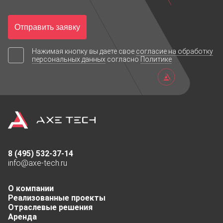
2 шт. HDMI
Отправить заявку
1 шт. DVI
Нажимая кнопку вы даете свое
согласие на обработку
персональных данных
согласно
Политике
1 шт. VGA
1 шт. IR
1 шт. Audio(min
1 шт. RS232С
8 (495) 532-37-14
info@axe-tech.ru
1 шт. DP-out
О компании
1 шт. RJ45(RS
Реализованные проекты
Отраслевые решения
Аренда
1 шт. Audio-out