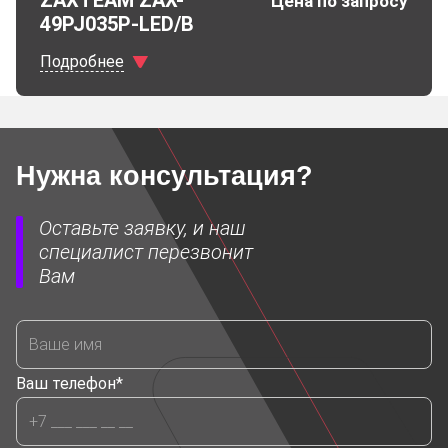
Цена по запросу
49PJ035P-LED/B
Подробнее
Характеристики
Нужна консультация?
Диагональ
98"
Оставьте заявку, и наш
Яркость
500 кд\м2
специалист перезвонит
Вам
Разрешение
3840х2160 пи
Шов
3,5 мм
Ваш телефон*
Порт
1 шт. DP