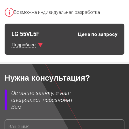
Возможна индивидуальная разработка
LG 55VL5F
Цена по запросу
Подробнее
Характеристики
Нужна консультация?
Диагональ
55"
Оставьте заявку, и наш
Яркость5
500 кд\м2
специалист перезвонит
Вам
Разрешение
1920х1080 пи
Шов
3,5 мм