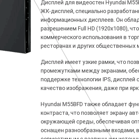
Дисплей для видеостен Hyundai M55
ЖК-дисплей, специально разработан
информационных дисплеев. Он облад
разрешением Full HD (1920x1080), ч
коммерческого использования в торго
ресторанах и других общественных 
Дисплей имеет узкие рамки, что по
промежутками между экранами, обес
поддержке технологии IPS, дисплей 
качество изображения, даже при яр
Hyundai M55BFD также обладает фун
контраста, что позволяет экрану ав
окружающей среды, обеспечивая опт
оснащен разнообразными входами, вк
совместимым с различными источни