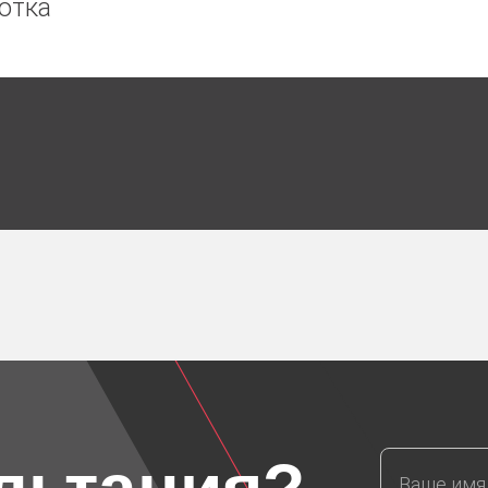
отка
0 пикселей