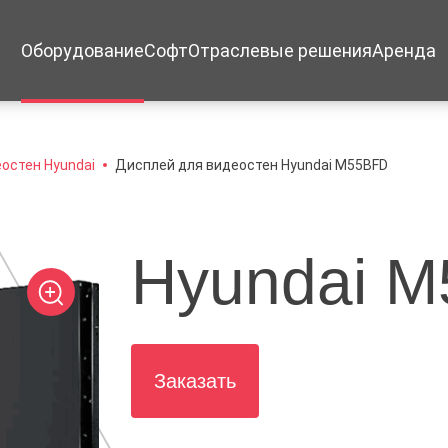
Оборудование
Софт
Отраслевые решения
Аренда
остен Hyundai
Дисплей для видеостен Hyundai M55BFD
Hyundai 
Заказать