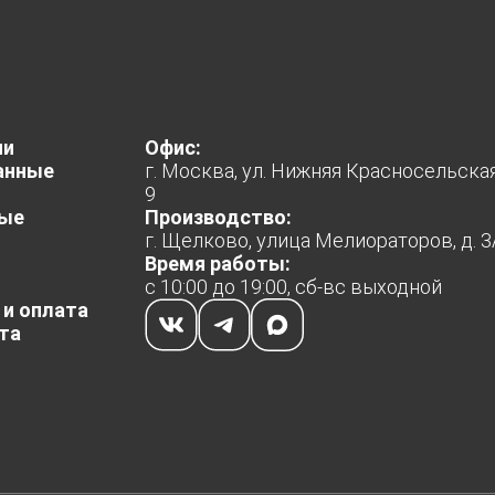
(RJ45)
ut
ии
Офис:
2C-out (mini jack 3.5)
анные
г. Москва, ул. Нижняя Красносельская, 
9
ые
Производство:
г. Щелково, улица Мелиораторов, д. 3
Время работы:
с 10:00 до 19:00, сб-вс выходной
 и оплата
та