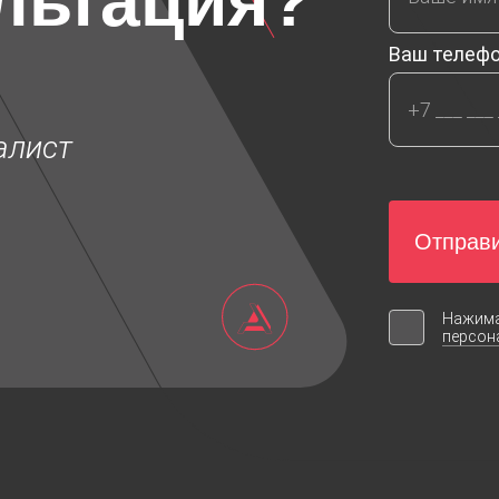
льтация?
Ваш телеф
алист
I
Отправи
Нажима
персон
ini jack 3.5)
2C (mini jack 3.5)