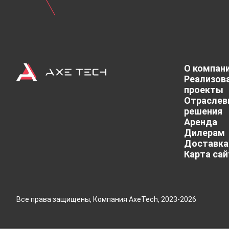
1 шт. LAN
1 шт. DP-o
О компан
1 шт. RS23
Реализов
проекты
Отраслев
решения
Аренда
Дилерам
Доставка
Карта сай
Все права защищены, Компания AxeTech, 2023-2026