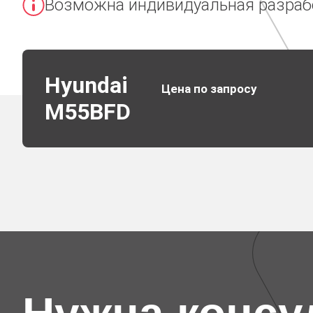
Возможна индивидуальная разраб
Hyundai
Цена по запросу
M55BFD
Характеристики
Диагональ
55"
Яркость
500 кд\м2
Разрешение
7680х432