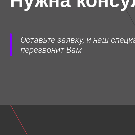
Нужна консу
Шов
1,7 мм
Порт
1 шт. DP
Оставьте заявку, и наш специ
перезвонит Вам
1 шт. HDM
1 шт. DVI
1 шт. VGA
1 шт. USB
1 шт. IR (m
1 шт. RS23