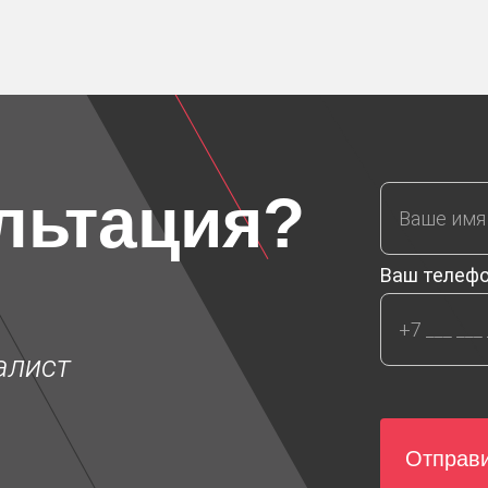
MD
льтация?
Ваш телеф
алист
 мм
Отправи