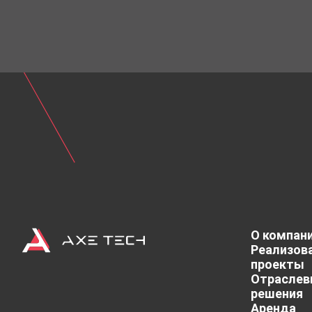
Тип
Уличный
Вес
14,5 кг
Рабочая температура
-20/+50
Тип обслуживания
тыльное
Степень защиты IP
IP43
Размер кабинета
500х1000
О компан
Реализов
проекты
Отраслев
решения
Аренда