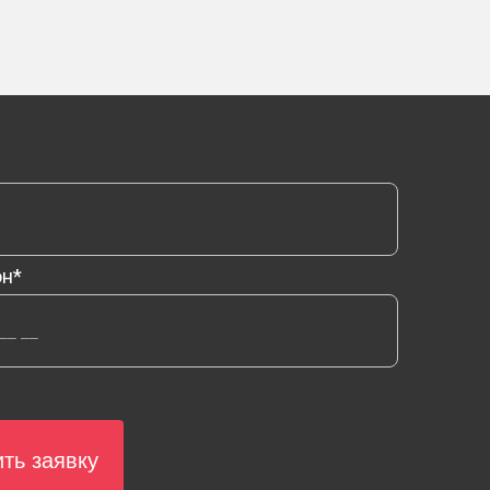
он*
ть заявку