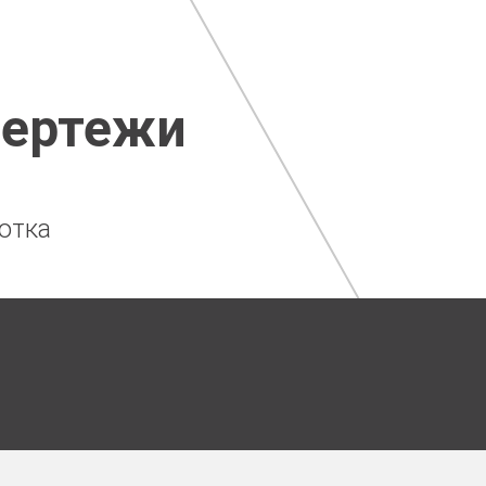
чертежи
отка