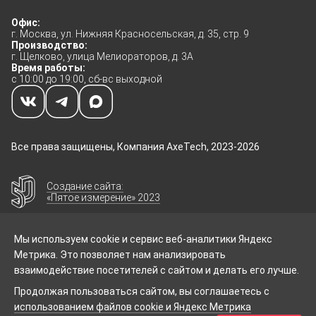
Степень защиты
IP43
Офис:
г. Москва, ул. Нижняя Красносельская, д. 35, стр. 9
Производство:
г. Щелково, улица Мелиораторов, д. 3А
Время работы:
с 10:00 до 19:00, сб-вс выходной
Все права защищены, Компания AxeTech, 2023-2026
Создание сайта:
«Пятое измерение» 2023
Мы используем cookie и сервис веб-аналитики Яндекс
Метрика. Это позволяет нам анализировать
взаимодействие посетителей с сайтом и делать его лучше.
Размещённые данные на сайте носят
Продолжая пользоваться сайтом, вы соглашаетесь с
информационный характер, могут иметь
использованием файлов cookie и Яндекс Метрика
расхождения с действительностью и не являются