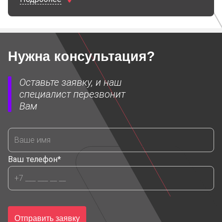
Характеристики
Нужна консультация?
Шаг пикселя
P2.976
Оставьте заявку, и наш
Конфигурация пикселя
1R1G1B SMD
специалист перезвонит
Вам
Размер модуля
500х1000
Ваш телефон*
Разрешение модуля
84х84
Яркость
800
Отправить заявку