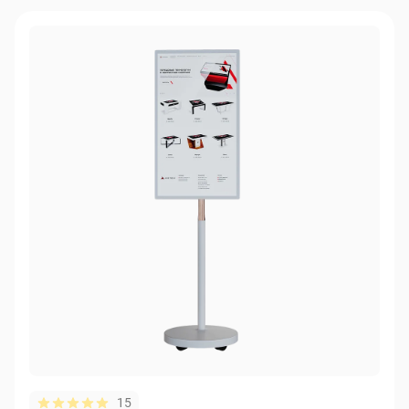
Рельсовая система
Обзор горизонта (Horizon Scan) с документ-камерой
Вселенная (Universe) с сенсорными досками
Маленькие дети (MiniKids)
Воздух Про (Air Pro)
OPS-компьютер
15