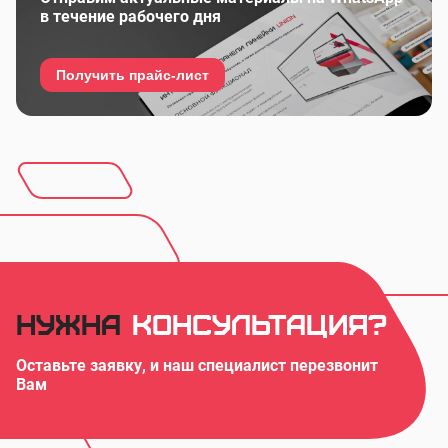
в течение рабочего дня
Получить прайс-лист
Нужна
консультация?
Оставьте заявку, и наш специалист перезвонит
Вам