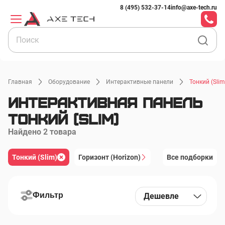
8 (495) 532-37-14
info@axe-tech.ru
Главная
Оборудование
Интерактивные панели
Тонкий (Slim
Интерактивная панель
Тонкий (Slim)
Найдено 2 товара
Тонкий (Slim)
Тонкий (Slim)
Горизонт (Horizon)
Горизонт (Horizon)
Союз (Union) 24-3
Все подборки
Союз (Union) 24-32 дюйма (в реестре Минпромторга)
Союз (Union) 43-86 дюймов (в реестре Минпромторга)
Фильтр
Дешевле
Исток (Origin)
Воздух (Air)