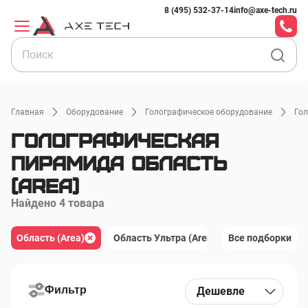
8 (495) 532-37-14
info@axe-tech.ru
Главная
Оборудование
Голографическое оборудование
Го
Голографическая
пирамида Область
(Area)
Найдено 4 товара
Область (Area)
Область (Area)
Область Ультра (Area Ultra)
Область Ультра (Area Ultra)
Все подборки
Сила (Po
Сила (Power)
Фильтр
Дешевле