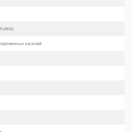
FullHD)
новременных касаний