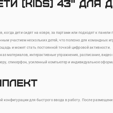
и (Kids) 43" для 
, когда дети сидят на ковре, за партами или подходят к панели 
ным участием нескольких детей, что полезно для командных иг
ощадь и может стать постоянной точкой цифровой активности.
каз материалов, интерактивные упражнения, расписание, видео 
еру, спикерфон, усиленный компьютер и индивидуальное оформ
мплект
овой конфигурации для быстрого ввода в работу. После размеще