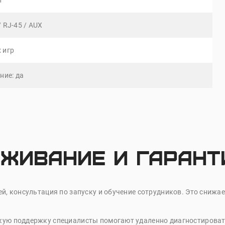
т
/ RJ-45 / AUX
 игр
ние: да
живание и гарант
ей, консультация по запуску и обучение сотрудников. Это сниж
скую поддержку специалисты помогают удаленно диагностировать