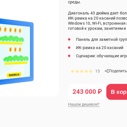
среды.
Диагональ 43 дюйма дает бол
ИК-рамка на 20 касаний позв
Windows
10,
Wi
-
Fi
, встроенная
готовой к урокам, занятиям 
Панель для заметной гру
ИК-рамка на 20 касаний
Сценарии: обучающие игры
Поделить
15
243 000 ₽
В кор
Нашли дешевле?