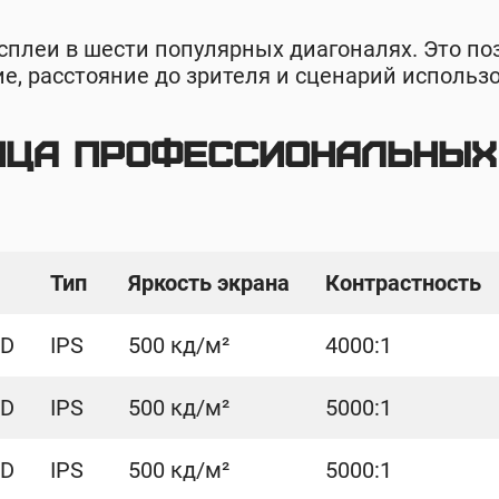
плеи в шести популярных диагоналях. Это по
е, расстояние до зрителя и сценарий использ
ица профессиональных
Тип
Яркость экрана
Контрастность
HD
IPS
500 кд/м²
4000:1
HD
IPS
500 кд/м²
5000:1
HD
IPS
500 кд/м²
5000:1