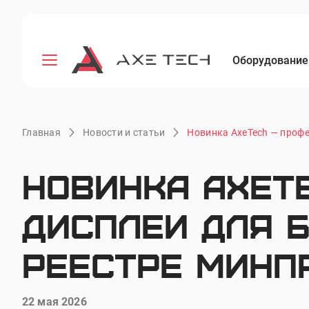
Оборудование
Главная
Новости и статьи
Новинка AxeTech — профе
Новинка AxeT
дисплеи для б
реестре Минп
22 мая 2026