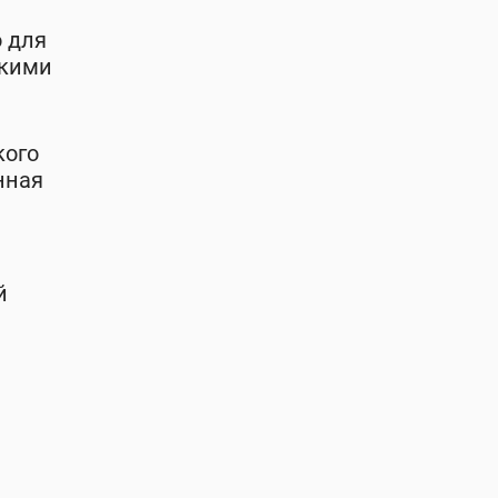
 для
лкими
кого
нная
й