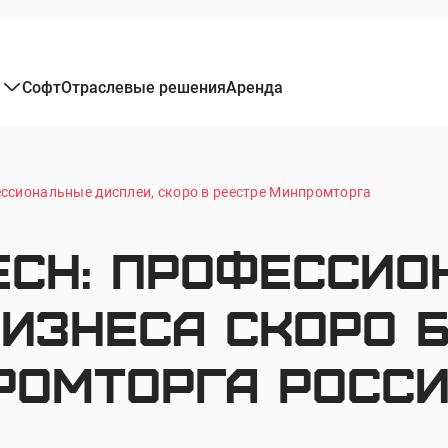
Софт
Отраслевые решения
Аренда
ссиональные дисплеи, скоро в реестре Минпромторга
ech: профессио
изнеса скоро б
ромторга Росс