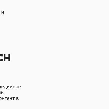
 и
ch
медийное
ны
онтент в