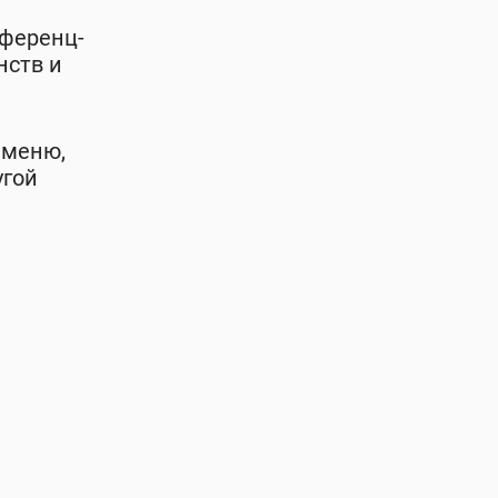
нференц-
нств и
 меню,
угой