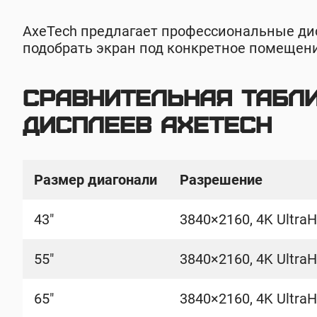
AxeTech предлагает профессиональные дис
подобрать экран под конкретное помещени
Сравнительная табл
дисплеев AxeTech
Размер диагонали
Разрешение
43″
3840×2160, 4K Ultra
55″
3840×2160, 4K Ultra
65″
3840×2160, 4K Ultra