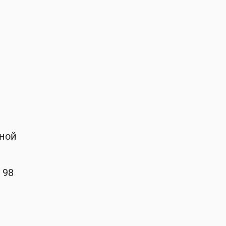
ьной
 98