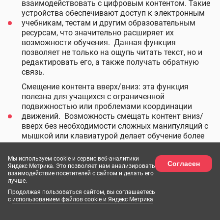
взаимодействовать с цифровым контентом. Такие
устройства обеспечивают доступ к электронным
учебникам, тестам и другим образовательным
ресурсам, что значительно расширяет их
возможности обучения. Данная функция
позволяет не только на ощупь читать текст, но и
редактировать его, а также получать обратную
связь.
Смещение контента вверх/вниз: эта функция
полезна для учащихся с ограниченной
подвижностью или проблемами координации
движений. Возможность смещать контент вниз/
вверх без необходимости сложных манипуляций с
мышкой или клавиатурой делает обучение более
доступным и комфортным.
Мы используем cookie и сервис веб-аналитики
Озвучивание и подключение индукционной петли:
Согласен
Яндекс Метрика. Это позволяет нам анализировать
позволяют слабослышащим слушать текст,
взаимодействие посетителей с сайтом и делать его
понимать его содержание и усваивать
лучше.
информацию.
Продолжая пользоваться сайтом, вы соглашаетесь
с
использованием файлов cookie и Яндекс Метрика
Увеличение текста, с помощью инструмента
“Лупа” и подключение подходящей цветовой